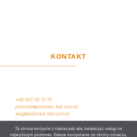
Home
Sklep
Projekty UE
Gwarancja i użytkowanie
Certyfikaty
RODO
KONTAKT
Biuro Obsługi Klienta
Wymysłów 28A,
62-740 Tuliszków
+48 607 32 72 72
polonez@polonez-kat.com.pl
awg@polonez-kat.com.pl
Ta strona korzysta z ciasteczek aby świadczyć usługi na
najwyższym poziomie. Dalsze korzystanie ze strony oznacza,