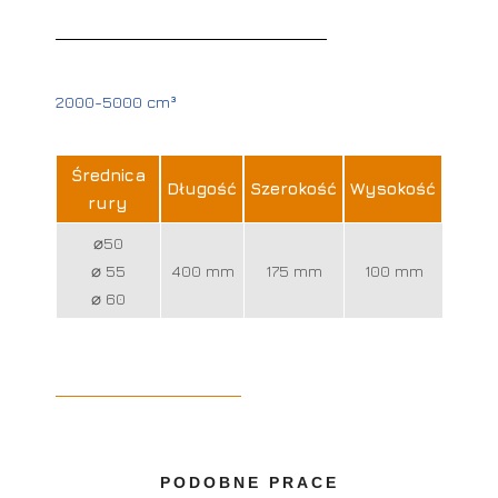
2000-5000 cm³
Średnica
Długość
Szerokość
Wysokość
rury
⌀50
⌀ 55
400 mm
175 mm
100 mm
⌀ 60
PODOBNE PRACE