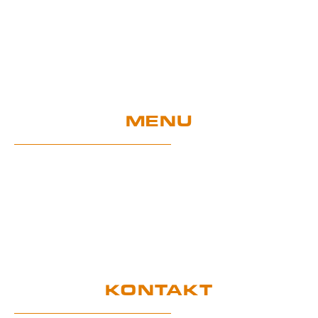
MENU
Home
Sklep
Projekty UE
Gwarancja i użytkowanie
Certyfikaty
RODO
KONTAKT