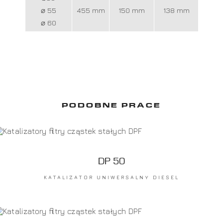
⌀ 55
455 mm
150 mm
138 mm
⌀ 60
PODOBNE PRACE
DP 50
KATALIZATOR UNIWERSALNY DIESEL