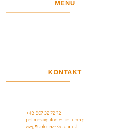
MENU
Home
Sklep
Projekty UE
Gwarancja i użytkowanie
Certyfikaty
RODO
KONTAKT
Biuro Obsługi Klienta
Wymysłów 28A,
62-740 Tuliszków
+48 607 32 72 72
polonez@polonez-kat.com.pl
awg@polonez-kat.com.pl