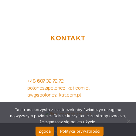
Projekty UE
Gwarancja i użytkowanie
Certyfikaty
RODO
KONTAKT
Biuro Obsługi Klienta
Wymysłów 28A,
62-740 Tuliszków
+48 607 32 72 72
polonez@polonez-kat.com.pl
awg@polonez-kat.com.pl
Ta strona korzysta z ciasteczek aby świadczyć usługi na
najwyższym poziomie. Dalsze korzystanie ze strony oznacza,
że zgadzasz się na ich użycie.
Zgoda
Polityka prywatności
AWG POLONEZ 2022