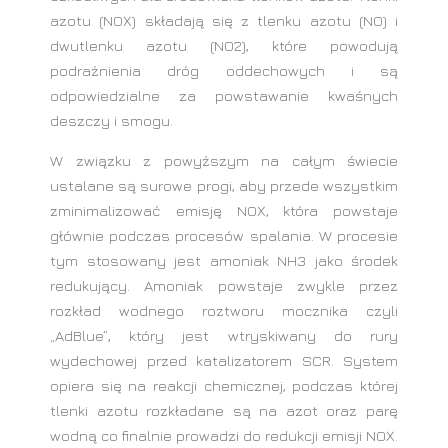
azotu (NOX) składają się z tlenku azotu (NO) i
dwutlenku azotu (NO2), które powodują
podrażnienia dróg oddechowych i są
odpowiedzialne za powstawanie kwaśnych
deszczy i smogu.
W związku z powyższym na całym świecie
ustalane są surowe progi, aby przede wszystkim
zminimalizować emisję NOX, która powstaje
głównie podczas procesów spalania. W procesie
tym stosowany jest amoniak NH3 jako środek
redukujący. Amoniak powstaje zwykle przez
rozkład wodnego roztworu mocznika czyli
„AdBlue”, który jest wtryskiwany do rury
wydechowej przed katalizatorem SCR. System
opiera się na reakcji chemicznej, podczas której
tlenki azotu rozkładane są na azot oraz parę
wodną co finalnie prowadzi do redukcji emisji NOX.