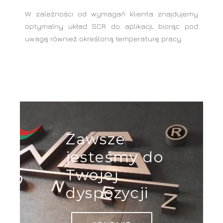
W zależności od wymagań klienta znajdujemy
optymalny układ SCR do aplikacji, biorąc pod
uwagę również określoną temperaturę pracy.
Zawsze
jesteśmy do
Twojej
dyspozycji