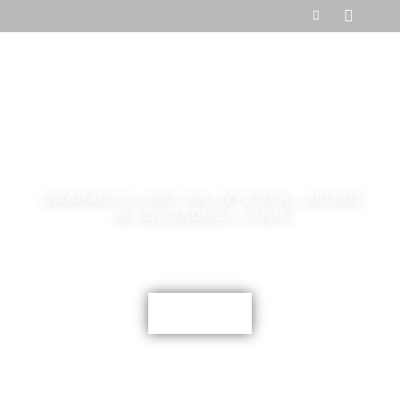
AWG POLONEZ
KATALIZATORY SCR
GWARANTUJEMY NAJWYŻSZĄ JAKOŚĆ
W ROZSĄDNEJ CENIE
KONTAKT