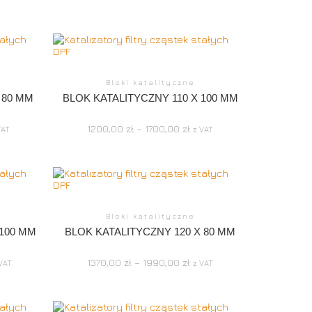
Bloki katalityczne
 80 MM
BLOK KATALITYCZNY 110 X 100 MM
1200,00
zł
–
1700,00
zł
VAT
z VAT
Bloki katalityczne
 100 MM
BLOK KATALITYCZNY 120 X 80 MM
1370,00
zł
–
1990,00
zł
 VAT
z VAT