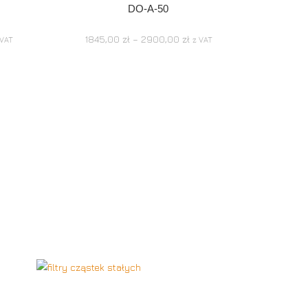
DO-A-50
1845,00
zł
–
2900,00
zł
 VAT
z VAT