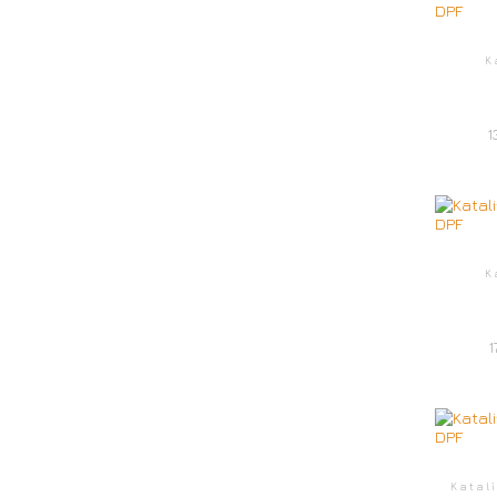
K
1
K
1
Katal