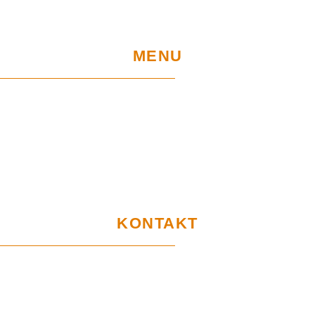
MENU
Home
Sklep
Projekty UE
Gwarancja i użytkowanie
Certyfikaty
RODO
KONTAKT
Biuro Obsługi Klienta
Wymysłów 28A,
62-740 Tuliszków