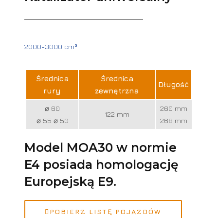
2000-3000 cm³
Średnica
Średnica
Długość
rury
zewnętrzna
⌀ 60
260 mm
122 mm
⌀ 55 ⌀ 50
268 mm
Model MOA30 w normie
E4 posiada homologację
Europejską E9.
POBIERZ LISTĘ POJAZDÓW