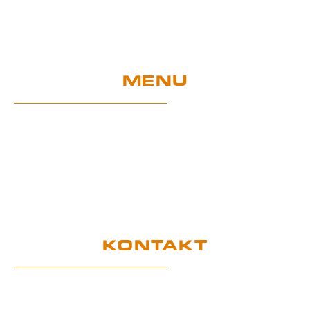
MENU
Home
Sklep
Projekty UE
Gwarancja i użytkowanie
Certyfikaty
RODO
KONTAKT
Biuro Obsługi Klienta