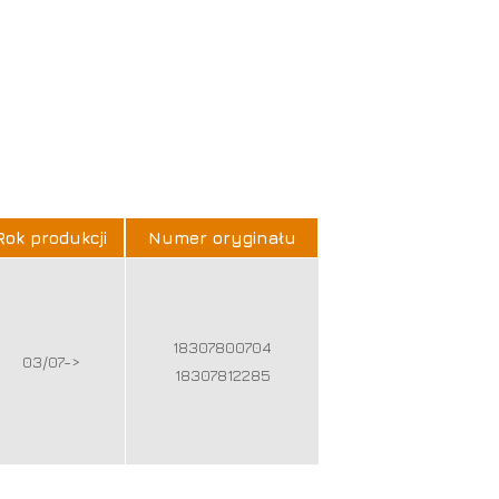
Rok produkcji
Numer oryginału
18307800704
03/07->
18307812285