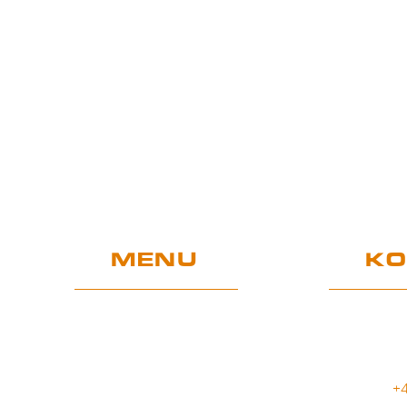
MENU
KO
Home
Bi
Sklep
W
62
Projekty UE
+4
Gwarancja i użytkowanie