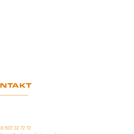
NTAKT
uro Obsługi Klienta
ymysłów 28A,
-740 Tuliszków
8 607 32 72 72