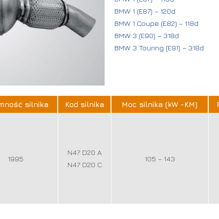
BMW 1 (E87) – 120d
BMW 1 Coupe (E82) – 118d
BMW 3 (E90) – 318d
BMW 3 Touring (E91) – 318d
mność silnika
Kod silnika
Moc silnika (kW -KM)
N47 D20 A
1995
105 – 143
N47 D20 C