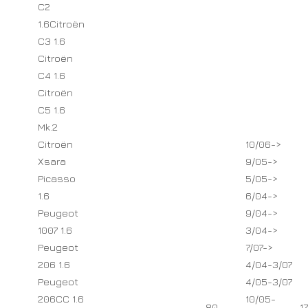
C2
1.6Citroën
C3 1.6
Citroën
C4 1.6
Citroën
C5 1.6
Mk.2
Citroën
10/06->
Xsara
9/05->
Picasso
5/05->
1.6
6/04->
Peugeot
9/04->
1007 1.6
3/04->
Peugeot
7/07->
206 1.6
4/04-3/07
Peugeot
4/05-3/07
206CC 1.6
10/05-
80 –
1