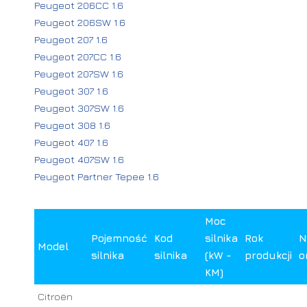
Peugeot 206CC 1.6
Peugeot 206SW 1.6
Peugeot 207 1.6
Peugeot 207CC 1.6
Peugeot 207SW 1.6
Peugeot 307 1.6
Peugeot 307SW 1.6
Peugeot 308 1.6
Peugeot 407 1.6
Peugeot 407SW 1.6
Peugeot Partner Tepee 1.6
Moc
Pojemność
Kod
silnika
Rok
N
Model
silnika
silnika
(kW -
produkcji
o
KM)
Citroën