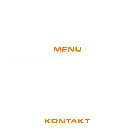
MENU
Home
Sklep
Projekty UE
Gwarancja i użytkowanie
Certyfikaty
RODO
KONTAKT