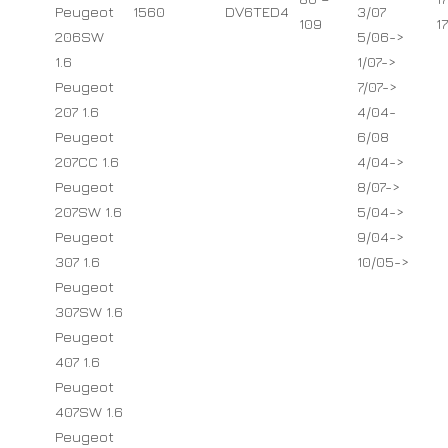
Peugeot
1560
DV6TED4
3/07
109
1
206SW
5/06->
1.6
1/07->
Peugeot
7/07->
207 1.6
4/04-
Peugeot
6/08
207CC 1.6
4/04->
Peugeot
8/07->
207SW 1.6
5/04->
Peugeot
9/04->
307 1.6
10/05->
Peugeot
307SW 1.6
Peugeot
407 1.6
Peugeot
407SW 1.6
Peugeot