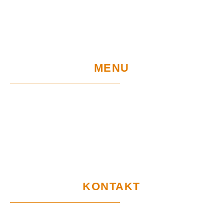
MENU
Home
Sklep
Projekty UE
Gwarancja i użytkowanie
Certyfikaty
RODO
KONTAKT
Biuro Obsługi Klienta