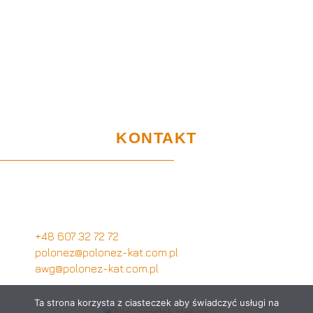
Home
Sklep
Projekty UE
Gwarancja i użytkowanie
Certyfikaty
RODO
KONTAKT
Biuro Obsługi Klienta
Wymysłów 28A,
62-740 Tuliszków
+48 607 32 72 72
polonez@polonez-kat.com.pl
awg@polonez-kat.com.pl
Ta strona korzysta z ciasteczek aby świadczyć usługi na