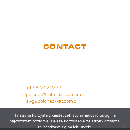
UE Project
Warranty conditions and performance
requirements
Certification
GDPR
CONTACT
Customer service office
Wymysłów 28A,
62-740 Tuliszków, Poland
+48 607 32 72 72
polonez@polonez-kat.com.pl
awg@polonez-kat.com.pl
Ta strona korzysta z ciasteczek aby świadczyć usługi na
najwyższym poziomie. Dalsze korzystanie ze strony oznacza,
że zgadzasz się na ich użycie.