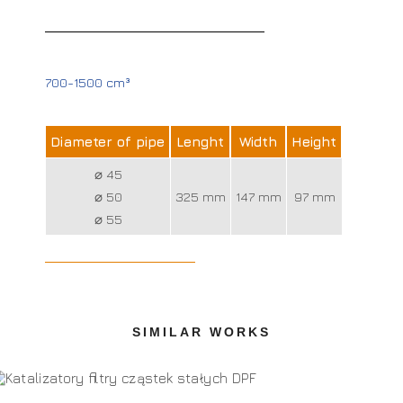
700-1500 cm³
Diameter of pipe
Lenght
Width
Height
⌀ 45
⌀ 50
325 mm
147 mm
97 mm
⌀ 55
SIMILAR WORKS