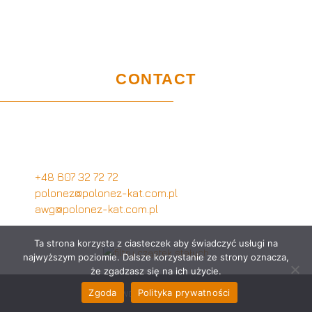
requirements
Certification
GDPR
CONTACT
Customer service office
Wymysłów 28A,
62-740 Tuliszków, Poland
+48 607 32 72 72
polonez@polonez-kat.com.pl
awg@polonez-kat.com.pl
Ta strona korzysta z ciasteczek aby świadczyć usługi na
najwyższym poziomie. Dalsze korzystanie ze strony oznacza,
że zgadzasz się na ich użycie.
Zgoda
Polityka prywatności
AWG POLONEZ 2022