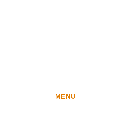
MENU
Home
UE Project
Warranty conditions and performance