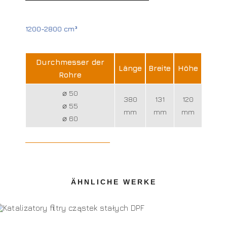
1200-2800 cm³
Durchmesser der
Länge
Breite
Höhe
Rohre
⌀ 50
380
131
120
⌀ 55
mm
mm
mm
⌀ 60
ÄHNLICHE WERKE