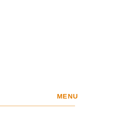
MENU
Home
EU-Projekte
Garantie und Nutzung