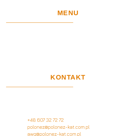
MENU
Home
EU-Projekte
Garantie und Nutzung
Zertifikate
DSGVO
KONTAKT
Kundendienstbüro
Wymysłów 28A,
62-740 Tuliszków, Polen
+48 607 32 72 72
polonez@polonez-kat.com.pl
awg@polonez-kat.com.pl