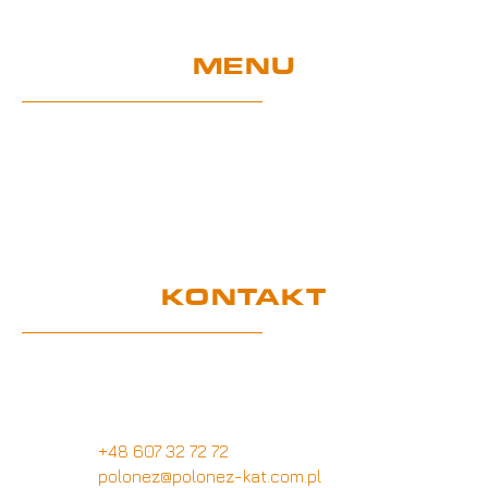
MENU
Home
EU-Projekte
Garantie und Nutzung
Zertifikate
DSGVO
KONTAKT
Kundendienstbüro
Wymysłów 28A,
62-740 Tuliszków, Polen
+48 607 32 72 72
polonez@polonez-kat.com.pl