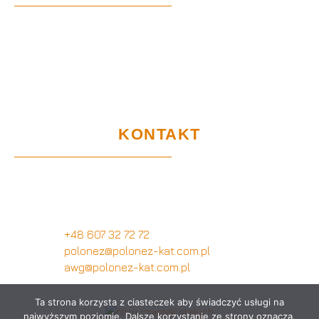
Home
EU-Projekte
Garantie und Nutzung
Zertifikate
DSGVO
KONTAKT
Kundendienstbüro
Wymysłów 28A,
62-740 Tuliszków, Polen
+48 607 32 72 72
polonez@polonez-kat.com.pl
awg@polonez-kat.com.pl
Ta strona korzysta z ciasteczek aby świadczyć usługi na
najwyższym poziomie. Dalsze korzystanie ze strony oznacza,