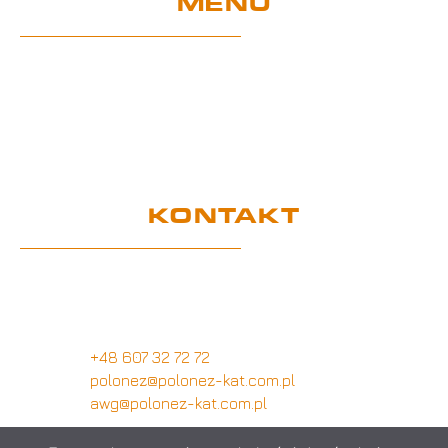
MENU
Home
EU-Projekte
Garantie und Nutzung
Zertifikate
DSGVO
KONTAKT
Kundendienstbüro
Wymysłów 28A,
62-740 Tuliszków, Polen
+48 607 32 72 72
polonez@polonez-kat.com.pl
awg@polonez-kat.com.pl