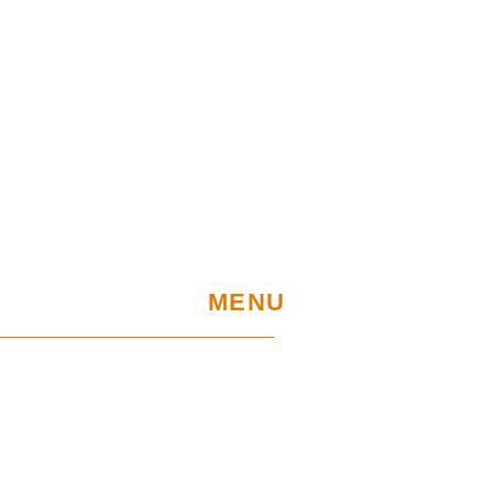
MENU
Home
EU-Projekte
Garantie und Nutzung
Zertifikate
DSGVO