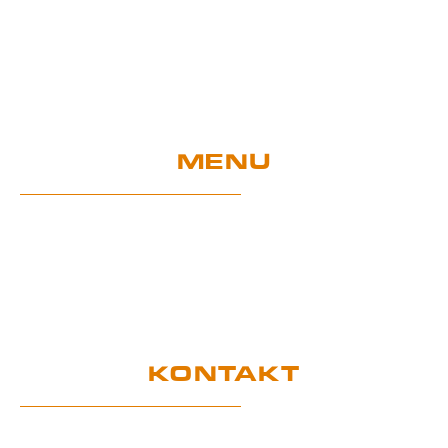
MENU
Home
EU-Projekte
Garantie und Nutzung
Zertifikate
DSGVO
KONTAKT
Kundendienstbüro