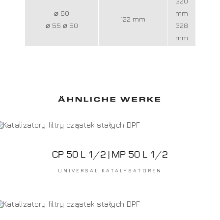
320
⌀ 60
mm
122 mm
⌀ 55 ⌀ 50
328
mm
ÄHNLICHE WERKE
CP 50 L 1/2 | MP 50 L 1/2
UNIVERSAL KATALYSATOREN